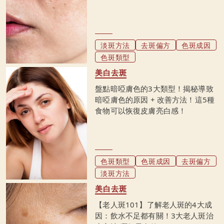
淡斑方法
去斑偏方
色斑成因
色斑類型
美白去斑
盤點暗啞膚色的3大類型！揭秘導致
暗啞膚色的原因 + 改善方法！這5種
食物可以恢復皮膚亮白感！
色斑類型
色斑成因
去斑偏方
淡斑方法
美白去斑
【老人斑101】了解老人斑的4大成
因：飲水不足都有關！3大老人斑治