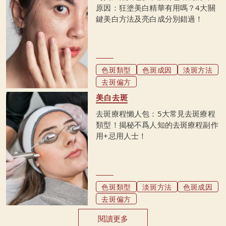
原因：狂塗美白精華有用嗎？4大關
鍵美白方法及亮白成分別錯過！
色斑類型
色斑成因
淡斑方法
去斑偏方
美白去斑
去斑療程懶人包：5大常見去斑療程
類型！揭秘不爲人知的去斑療程副作
用+忌用人士！
色斑類型
淡斑方法
色斑成因
去斑偏方
閱讀更多