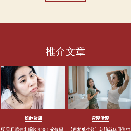
推介文章
逆齡緊膚
育髮活髮
明星私藏去水腫飲食法！偷偷學
【側柏葉生髮】慈禧就係用側柏