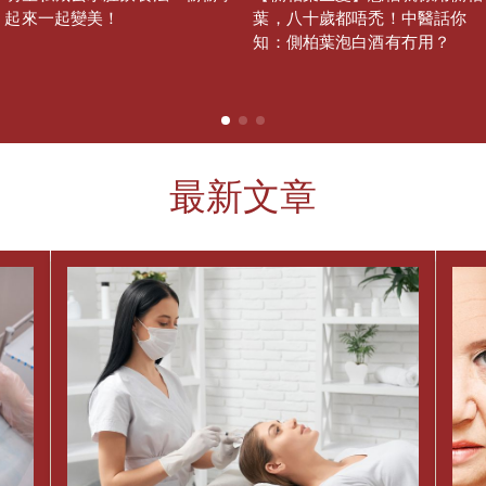
起來一起變美！
葉，八十歲都唔禿！中醫話你
知：側柏葉泡白酒有冇用？
最新文章