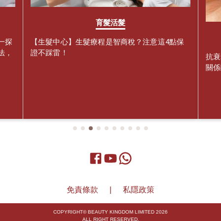
育髮活髮
一探
【生髮中心】生髮療程是智商稅？注意這4點保
法，
證不踩雷！
抗衰
關係
免責條款
|
私隱政策
COPYRIGHT© BEAUTY KINGDOM LIMITED 2026
ALL RIGHT RESERVED.