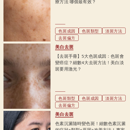
療方法 哪個最有效？
色斑成因
色斑類型
淡斑方法
去斑偏方
美白去斑
【去斑手冊】5大色斑成因：色斑會
變癌症？細數4大去斑方法！美白淡
斑要用激光？
色斑類型
色斑成因
淡斑方法
去斑偏方
美白去斑
色素沉澱隨時變色斑！細數色素沉澱
的症狀+類型+原因+改善方法！專家