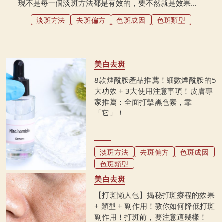
現不是每一個淡斑方法都是有效的，要不然就是效果來
得太慢。不可否認，色斑問題並不好解決，但是卻不是
淡斑方法
去斑偏方
色斑成因
色斑類型
完全沒有辦法。本文將對淡斑展開詳細的討論，其中内
容包括了色斑的成因、選購淡斑精華的要點、淡斑精華
推薦等等。
美白去斑
8款煙酰胺產品推薦！細數煙酰胺的5
大功效 + 3大使用注意事項！皮膚專
家推薦：全面打擊黑色素，靠
「它」！
淡斑方法
去斑偏方
色斑成因
色斑類型
美白去斑
【打斑懶人包】揭秘打斑療程的效果
+ 類型 + 副作用！教你如何降低打斑
副作用！打斑前，要注意這幾樣！