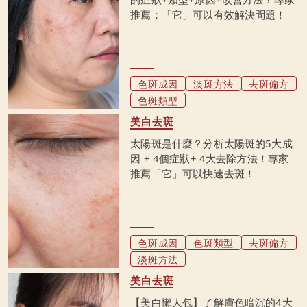
推薦：「它」可以有效解決問題！
色斑成因
淡斑方法
去斑偏方
色斑類型
美白去斑
太陽斑是什麼？分析太陽斑的5大成
因 + 4個症狀+ 4大去除方法！專家
推薦「它」可以快速去斑！
色斑成因
色斑類型
去斑偏方
淡斑方法
美白去斑
【美白懶人包】了解膚色暗沉的4大