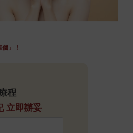
這個」！
斑療程
記 立即辦妥