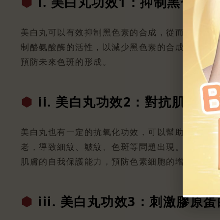
i. 美白丸功
效1：抑制黑色素
美白丸可以有效抑制黑色素的合成，從而達到美白
制酪氨酸酶的活性，以減少黑色素的合成。如此
預防未來色斑的形成。
ii. 美白丸功
效2：對抗肌膚氧
美白丸也有一定的抗氧化功效，可以幫助對抗自
老，導致細紋、皺紋、色斑等問題出現。美白丸
肌膚的自我保護能力，預防色素細胞的增生。
iii. 美白丸功
效3：刺激膠原蛋