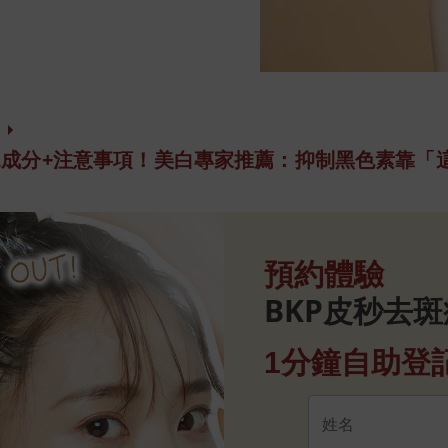
見成分+注意事項！美白專家推薦：抑制黑色素靠「
預約體驗
BKP皮秒去
1分鐘自助登