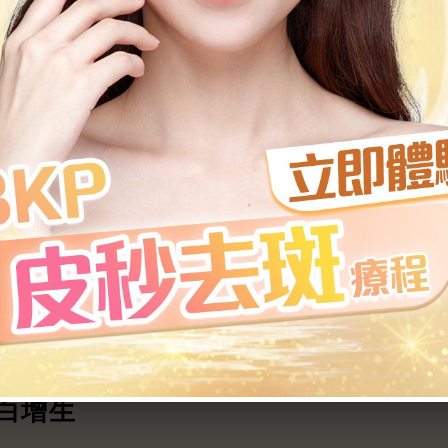
生成
和均匀膚色的效果。這是因爲美白丸中一般含有維他命
一來，便可以減輕肌底色素沉澱的問題，最終達到美白效
化
由基，延緩皮膚老化。自由基是一種自然存在於體内的不
的抗氧化作用可以幫助抵禦自由基的侵略，幫助維持皮膚
白增生