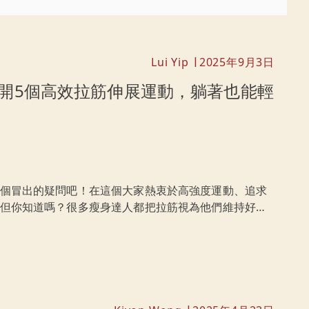
Lui Yip
2025年9月3日
|
開5個高效拉筋伸展運動，躺著也能輕
個冒出的疑問吧！在這個大家熱衷於高強度運動、追求
但你知道嗎？很多瘦身達人都把拉筋視為他們維持好身
帶你了解它拉筋瘦身背後的原理，破解那些讓人半信半
筋動作，讓你不用大汗淋漓也能輕鬆走上瘦身之路！準備