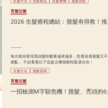
生髮方法
生髮產品
生髮食物
脫髮原因
然療法來有效管理，將幫助你從根本上改善這個情況，恢復
育髮活髮
2026 生髮療程總結：脫髮有得救！
每次梳頭發現甩頭髮的數量越來越多，想要改善脫髮又不
繚亂， 不妨看看以下這篇文哪個療程最適合你！
生髮方法
脫髮原因
育髮活髮
一招檢測M字額危機！脫髮、禿頭的6