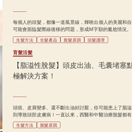
每個人的頭髮，都像一道風景線，輝映出個人的美麗和自
可能會面臨髮際線後移的問題，形成M字額的尷尬情況。
討多種治療和護理方法，幫助您更好地面對這個常見的髮
生髮方法
生髮產品
脫髮原因
頭髮護理
頭的潛在風險。
育髮活髮
【脂溢性脫髮】頭皮出油、毛囊堵塞點
極解決方案！
頭痕、皮屑變多、還不斷出油好討厭，你可能患上了脂溢
則導致頭部皮膚病！一直以來，西醫和中醫治療脫髮都有
下將解析誘發脂溢性脫髮的4大元兇，文章末端還附上了
生髮方法
脫髮原因