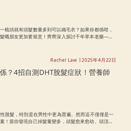
一梳頭就有頭髮數量多到可以織毛衣？如果你都係咁，
髮嘅朋友更加要留意！齊齊深入探討千年草本老藥——
Rachel Law
2025年4月22日
|
關係？4招自測DHT脫髮症狀！營養師
雄性脫髮，特別是在男性中更為普遍。然而這不僅僅是一
素！當你發現自己掉髮量變多，頭髮愈來愈幼、頭頂變
為大家講解DHT脫髮成因和症狀，以及如何通過飲食和天