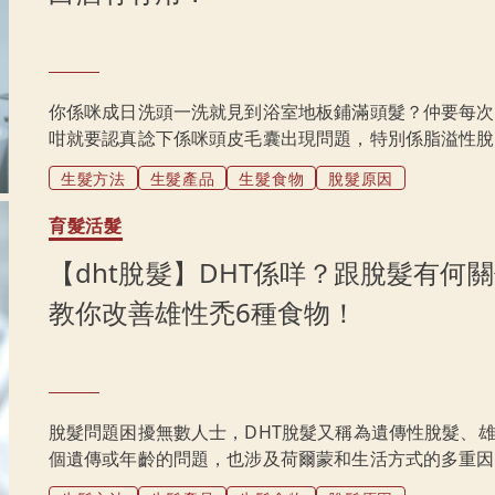
你係咪成日洗頭一洗就見到浴室地板鋪滿頭髮？仲要每次
咁就要認真諗下係咪頭皮毛囊出現問題，特別係脂溢性脫
用側柏葉生髮，側柏葉點樣幫你防脫髮？
生髮方法
生髮產品
生髮食物
脫髮原因
育髮活髮
【dht脫髮】DHT係咩？跟脫髮有何
教你改善雄性禿6種食物！
脫髮問題困擾無數人士，DHT脫髮又稱為遺傳性脫髮、
個遺傳或年齡的問題，也涉及荷爾蒙和生活方式的多重因
禿，就千萬要小心，可能係DHT脫髮先兆！以下文章會