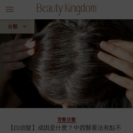
分類
皇牌美肌療程
首頁
流行
美容資訊
趨勢
聯絡我們
關於Beauty Kingdom
育髮活髮
【白頭髮】成因是什麽？中西醫看法有點不