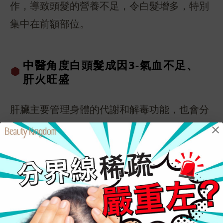
作，導致頭髮的營養不足，令白髮增多，特別
集中在前額部位。
中醫角度白頭
髮成因3-氣
血不足、
肝火
旺盛
肝臟主要管理身體的代謝和解毒功能，也會分
泌膽汁，如果氣血不足和毒素未能排出體外，
會令兩鬢長白髮。此外，肝火旺盛亦會伴隨易
怒、暴躁、失眠、疲倦、腹脹、口乾舌燥、眼
睛乾澀等身體狀態。
中醫角度白頭
髮成因4-情
緒問題