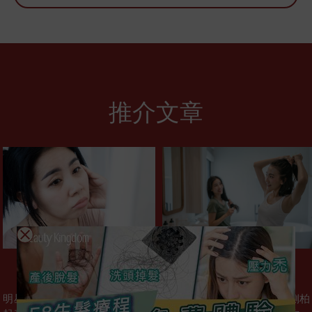
推介文章
逆齡緊膚
育髮活髮
明星私藏去水腫飲食法！偷偷學
【側柏葉生髮】慈禧就係用側柏