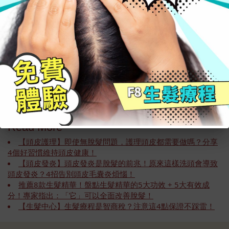
壓力大、抑鬱、焦慮等負面情緒如果長時間無
法疏解，就會影響到體内的氣血。心情不好也
很容易暴飲暴食或者不吃東西，進而影響到脾
胃的健康，使白頭髮變多。
Read More
【頭皮護理】即使無脫髮問題，護理頭皮都需要做嗎？分享
4個好習慣維持頭皮健康！
【頭皮發炎】頭皮發炎是脫髮的前兆！原來這樣洗頭會導致
頭皮發炎？4招告別頭皮毛囊炎煩惱！
推薦8款生髮精華！盤點生髮精華的5大功效 + 5大有效成
分！專家指出：「它」可以全面改善脫髮！
【生髮中心】生髮療程是智商稅？注意這4點保證不踩雷！