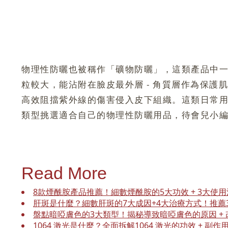
物理性防曬也被稱作「礦物防曬」，這類產品中一般含有
粒較大，能沾附在臉皮最外層 - 角質層作為保
高效阻擋紫外線的傷害侵入皮下組織。這類日常
類型挑選適合自己的物理性防曬用品，待會兒小
Read More
色斑懶人包！一文細説色斑的種類 + 形成原因 + 預
【雀斑】4大成因+5種天然去色斑方法：3大美白淡
盤點暗啞膚色的3大類型！揭秘導致暗啞膚色的原因 +
皮秒激光療程有幾勁？它能救好這4大皮膚問題！