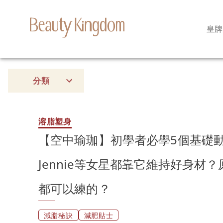
皇牌
分類
溶脂塑身
【空中瑜珈】初學者必學5個基礎
Jennie等女星都靠它維持好身材
都可以練的？
減脂秘訣
減肥貼士