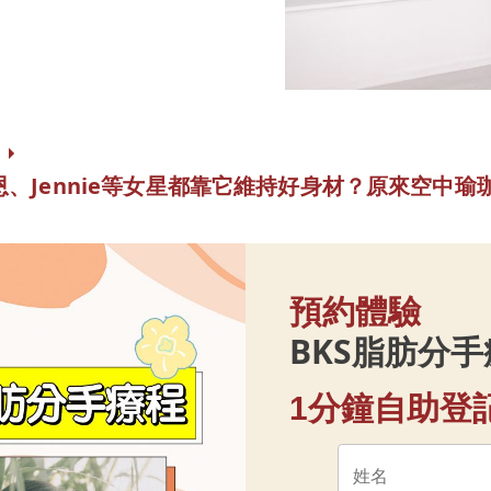
、Jennie等女星都靠它維持好身材？原來空中瑜
預約體驗
BKS脂肪分
1分鐘自助登