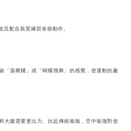
並且配合裝置練習各個動作。
驗「蕩鞦韆」或「蝴蝶飛舞」的感覺，使運動的趣
和大腿需要更出力。比起傳統瑜珈，空中瑜珈對使