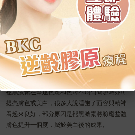
的容貌。
2. 改善其
他色素沉澱問題
除了黑眼圈，其他色素沉澱問題如色斑或膚色
不勻，美容覺也會在產生充足的褪黑激素後將
暗啞與斑點問題驅逐。睡眠時所催發的褪黑激
素具備抗氧化功能，不僅能延緩皮膚的衰老，
褪黑激素在擊退色斑和色澤不均勻問題時亦可
提亮膚色或美白，很多人說睡飽了面容與精神
看起來良好，部分原因是褪黑激素將臉龐整體
膚色提升一個度，屬於美白後的成果。