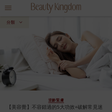
分類
皇牌美肌療程
首頁
流行
美容資訊
趨勢
聯絡我們
關於Beauty Kingdom
逆齡緊膚
【美容覺】不容錯過的5大功效+破解常見迷