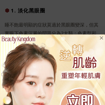
1. 淡化黑
眼圈
睡不飽最明顯的症狀莫過於黑眼圈變深，但其
實眼下色素沉澱的問題分為2大類：色素型和
血管型。色素型是最常見的，在黑色素顆粒囤
積在眼周肌膚後，先在眼下形成黑眼圈，色素
沉澱的日子久了眼部皮膚“黑化”的跡象會蔓延
到整個眼窩。而另一種則會在眼周靜脈血管血
流不順暢時，血液堆積在眼下生成除了黑灰顏
色以外的色素沉澱，極有可能是紫紅色的。但
若能保證美容覺品質，黑色素會隨著毒素一起
被排出體外，不會堆積在眼周促成無神無氣色