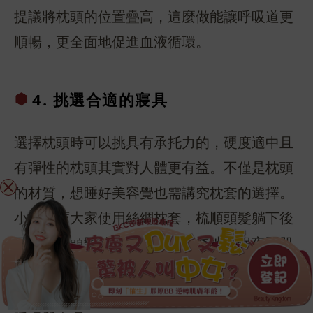
提議將枕頭的位置疊高，這麼做能讓呼吸道更
順暢，更全面地促進血液循環。
4. 挑選合
適的寢具
選擇枕頭時可以挑具有承托力的，硬度適中且
有彈性的枕頭其實對人體更有益。不僅是枕頭
的材質，想睡好美容覺也需講究枕套的選擇。
小編推薦大家使用絲綢枕套，梳順頭髮躺下後
可以減少頭髮的靜電，亦可神奇地確保夜間肌
膚的水油平衡。挑選好入睡“裝備”後也不要忘
記勤換寢具，衛生的睡眠環境也能保障良好的