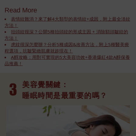
Read More
表情紋難消？來了解4大類型的表情紋+成因，附上最全淡紋
方法！
抬頭紋很深？公開5種抬頭紋的形成主因 + 消除額頭皺紋的
方法！
虎紋很深怎麼辦？分析5種成因&改善方法，附上5種醫美療
程選項，抗皺緊緻肌膚就趁現在！
A醇攻略：用對可實現的5大美容功效+香港爆紅4款A醇保養
品推薦！
美容覺關鍵：
睡眠時間是最重要的嗎？