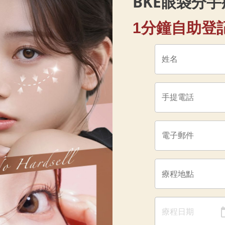
BKE眼袋分
1分鐘自助登