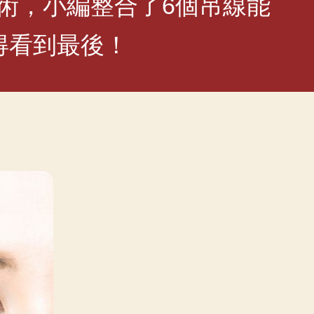
術，小編整合了6個吊線能
得看到最後！