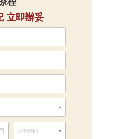
手療程
記 立即辦妥