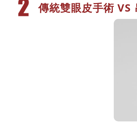
傳統雙眼皮手
術 VS